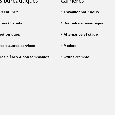
s bureautiques
Carrières
reenLine™
Travailler pour nous
tions / Labels
Bien-être et avantages
ectroniques
Alternance et stage
res d'autres services
Métiers
 des pièces & consommables
Offres d'emploi