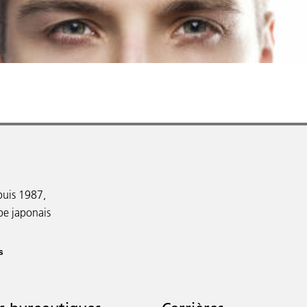
puis 1987,
upe japonais
s