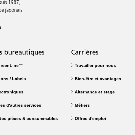
puis 1987,
upe japonais
s
s bureautiques
Carrières
reenLine™
Travailler pour nous
tions / Labels
Bien-être et avantages
ectroniques
Alternance et stage
res d'autres services
Métiers
 des pièces & consommables
Offres d'emploi